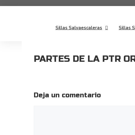
Saltar
al
contenido
Sillas Salvaescaleras
Sillas 
PARTES DE LA PTR O
Deja un comentario
Comentario