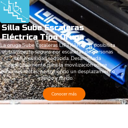
Silla Sube Escaleras
Eléctrica Tipo Oruga
La oruga Sube Escaleras LIFTKAR PTR posibilita
el transporte seguro por escaleras de personas
con movilidad reducida. Desarrollada
específicamente para la movilización sobre
escaleras rectas, permitiendo un desplazamiento
rápido y fluido.
Conocer más