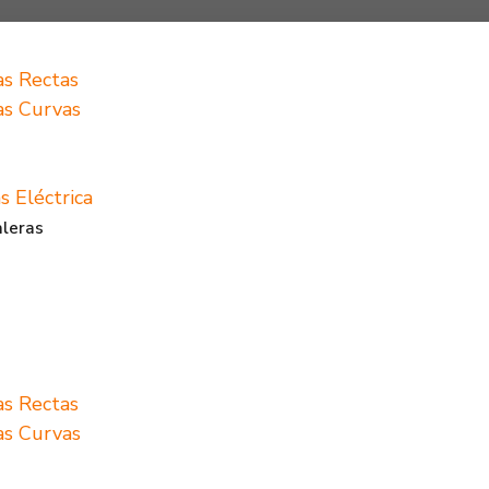
as Rectas
ras Curvas
s Eléctrica
aleras
as Rectas
ras Curvas