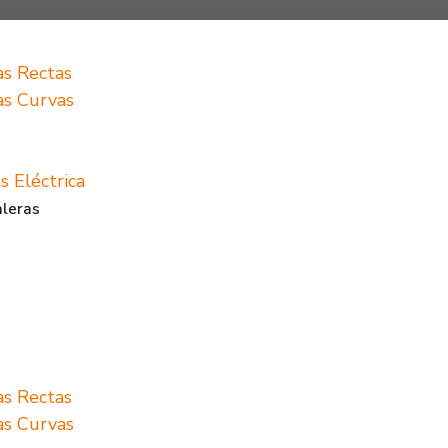
as Rectas
ras Curvas
s Eléctrica
aleras
as Rectas
ras Curvas