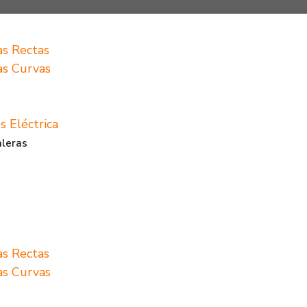
as Rectas
ras Curvas
s Eléctrica
aleras
as Rectas
ras Curvas