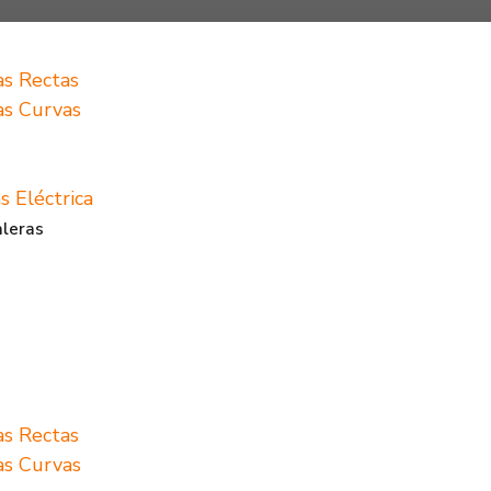
as Rectas
ras Curvas
s Eléctrica
aleras
as Rectas
ras Curvas