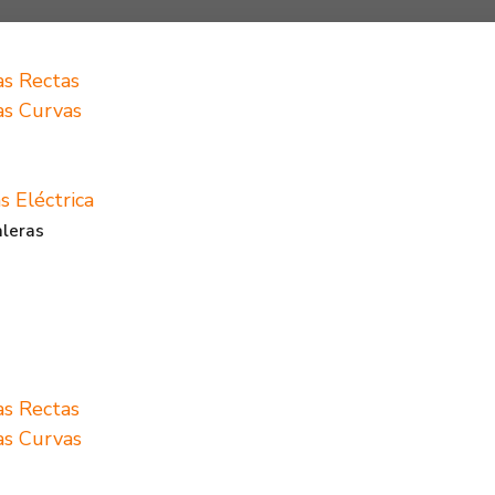
as Rectas
ras Curvas
s Eléctrica
aleras
as Rectas
ras Curvas