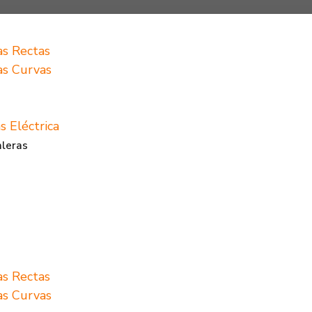
as Rectas
ras Curvas
s Eléctrica
aleras
as Rectas
ras Curvas