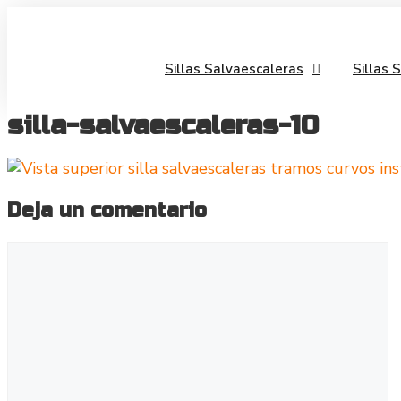
Saltar
al
contenido
Sillas Salvaescaleras
Sillas 
silla-salvaescaleras-10
Deja un comentario
Comentario