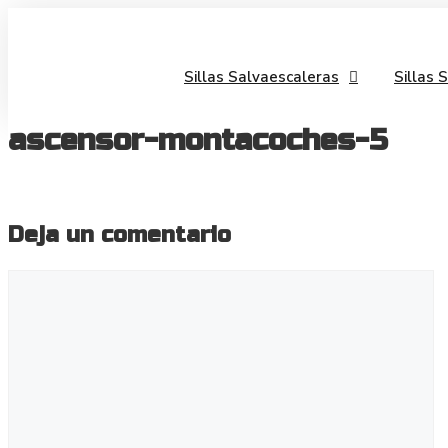
Saltar
al
contenido
Sillas Salvaescaleras
Sillas 
ascensor-montacoches-5
Deja un comentario
Comentario