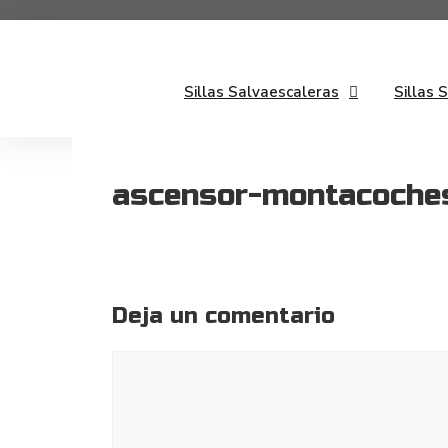
Saltar
al
contenido
Sillas Salvaescaleras
Sillas 
ascensor-montacoches
Deja un comentario
Comentario